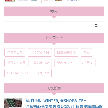
検索
キーワード
作りました
気になる１冊
日暮里繊維街
雑記
手芸ナカムラ
買いました
読みました
リバティ
CHECK&STRIPE
ユザワヤ
人気記事
AUTUMN
,
WINTER
,
◆SHOP&ITEM
洋裁初心者でも失敗しない！日暮里繊維街お