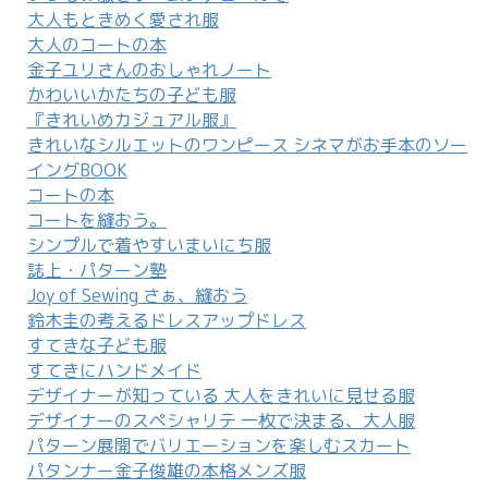
大人もときめく愛され服
大人のコートの本
金子ユリさんのおしゃれノート
かわいいかたちの子ども服
『きれいめカジュアル服』
きれいなシルエットのワンピース シネマがお手本のソー
イングBOOK
コートの本
コートを縫おう。
シンプルで着やすいまいにち服
誌上・パターン塾
Joy of Sewing さぁ、縫おう
鈴木圭の考えるドレスアップドレス
すてきな子ども服
すてきにハンドメイド
デザイナーが知っている 大人をきれいに見せる服
デザイナーのスペシャリテ 一枚で決まる、大人服
パターン展開でバリエーションを楽しむスカート
パタンナー金子俊雄の本格メンズ服