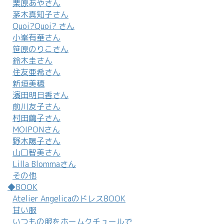
栗原あやさん
茅木真知子さん
Quoi?Quoi? さん
小峯有華さん
笹原のりこさん
鈴木圭さん
住友亜希さん
新垣美穂
濱田明日香さん
前川友子さん
村田繭子さん
MOIPONさん
野木陽子さん
山口智美さん
Lilla Blommaさん
その他
◆BOOK
Atelier AngelicaのドレスBOOK
甘い服
いつもの服をホームクチュールで