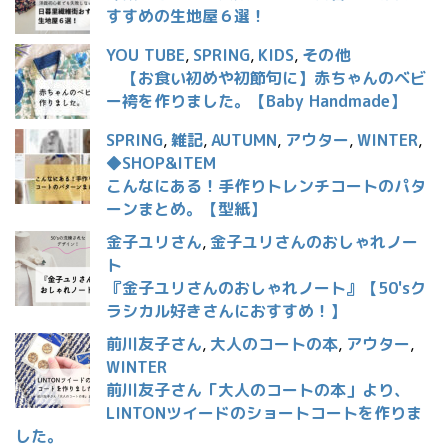
すすめの生地屋６選！
YOU TUBE
,
SPRING
,
KIDS
,
その他
【お食い初めや初節句に】赤ちゃんのベビ
ー袴を作りました。【Baby Handmade】
SPRING
,
雑記
,
AUTUMN
,
アウター
,
WINTER
,
◆SHOP&ITEM
こんなにある！手作りトレンチコートのパタ
ーンまとめ。【型紙】
金子ユリさん
,
金子ユリさんのおしゃれノー
ト
『金子ユリさんのおしゃれノート』【50'sク
ラシカル好きさんにおすすめ！】
前川友子さん
,
大人のコートの本
,
アウター
,
WINTER
前川友子さん「大人のコートの本」より、
LINTONツイードのショートコートを作りま
した。