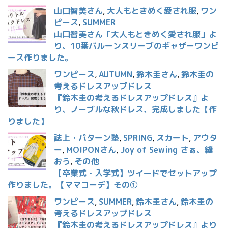
山口智美さん
,
大人もときめく愛され服
,
ワン
ピース
,
SUMMER
山口智美さん「大人もときめく愛され服」よ
り、10番バルーンスリーブのギャザーワンピ
ース作りました。
ワンピース
,
AUTUMN
,
鈴木圭さん
,
鈴木圭の
考えるドレスアップドレス
『鈴木圭の考えるドレスアップドレス』よ
り、ノーブルな秋ドレス、完成しました【作
りました】
誌上・パターン塾
,
SPRING
,
スカート
,
アウタ
ー
,
MOIPONさん
,
Joy of Sewing さぁ、縫
おう
,
その他
【卒業式・入学式】ツイードでセットアップ
作りました。【ママコーデ】その①
ワンピース
,
SUMMER
,
鈴木圭さん
,
鈴木圭の
考えるドレスアップドレス
『鈴木圭の考えるドレスアップドレス』より