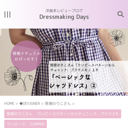
洋裁本レビューブログ
Dressmaking Days
HOME
>
◆DESIGNER
>
笹原のりこさん
>
笹原のりこさん
ワンピースパターンからチュニック、ブラウスも
ワンピース
SUMMER