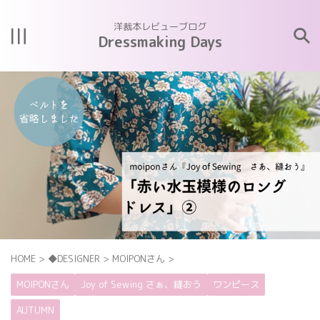
洋裁本レビューブログ
Dressmaking Days
HOME
>
◆DESIGNER
>
MOIPONさん
>
MOIPONさん
Joy of Sewing さぁ、縫おう
ワンピース
AUTUMN