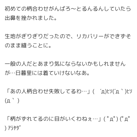
初めての柄合わせがんばろ〜とるんるんしていたら
出鼻を挫かれました。
生地がぎりぎりだったので、リカバリーができずそ
のまま縫うことに。
一般の人だとあまり気にならないかもしれません
が…日暮里には着ていけないなあ。
「あの人柄合わせ失敗してるわ…」( ´д)ﾋｿ(´д｀)ﾋｿ
(д｀ )
「柄がずれてるのに目がいくわねぇ…」( ﾟдﾟ) (ﾟдﾟ
) ｱﾗﾔﾀﾞ