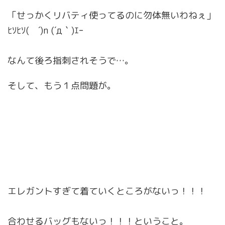
「せっかくリバティ使ってるのに勿体無いわねぇ」
ﾋｿﾋｿ( ´)n (´д｀)ｴｰ
なんて後ろ指刺されそうで…。
そして、もう１点問題が。
エレガントすぎて着ていくところがないっ！！！
合わせるバッグもないっ！！！ということ。