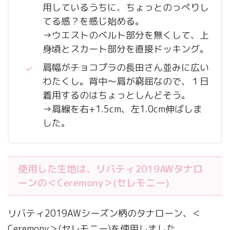
用しているうちに、ちょっとのっぺりし
てる感？を感じ始める。
→ウエストのベルト部分を無くして、上
身頃とスカート部分を直接ドッキング。
肩幅がチョコプラの長田さん並みに広い
わたくし。背中〜肩が窮屈なので、１日
着用するのはちょっとしんどそう。
→肩線を右+1.5cm、左1.0cm伸ばしま
した。
使用した生地は、リバティ2019AWタナロ
ーンの＜Ceremony＞(セレモニー)
リバティ2019AWシーズン柄のタナローン、＜
Ceremony＞(セレモニー)を使用しました。