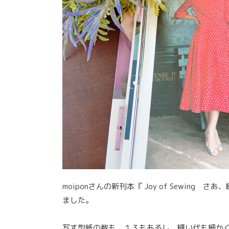
moiponさんの新刊本『 Joy of Sewi
ました。
写す型紙の数も、１３もあるし、縫い代も細か