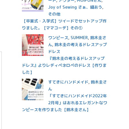
ート
,
アウター
,
MOIPONさん
,
Joy of Sewing さぁ、縫おう
,
その他
【卒業式・入学式】ツイードでセットアップ作
りました。【ママコーデ】その①
ワンピース
,
SUMMER
,
鈴木圭さ
ん
,
鈴木圭の考えるドレスアップ
ドレス
『鈴木圭の考えるドレスアップ
ドレス』よりレディペネロペのドレス【作りま
した】
すてきにハンドメイド
,
鈴木圭さ
ん
「すてきにハンドメイド2022年
2月号」はおれるエレガントなワ
ンピースを作りました【鈴木圭さん】