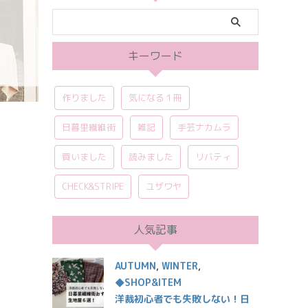
キーワード
作りました
気になる１冊
日暮里繊維街
雑記
手芸ナカムラ
買いました
読みました
リバティ
CHECK&STRIPE
ユザワヤ
人気記事
AUTUMN
,
WINTER
,
◆SHOP&ITEM
洋裁初心者でも失敗しない！日