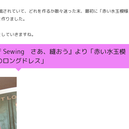
ん掲載されていて、どれを作るか散々迷った末、最初に「赤い水玉模様
を作りました。
をしていきますね。
of Sewing さあ、縫おう』より「赤い水玉模
のロングドレス」