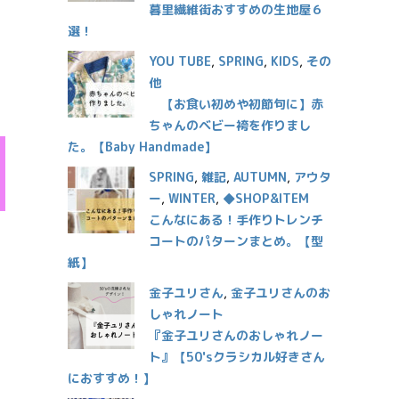
暮里繊維街おすすめの生地屋６
選！
YOU TUBE
,
SPRING
,
KIDS
,
その
他
【お食い初めや初節句に】赤
ちゃんのベビー袴を作りまし
た。【Baby Handmade】
SPRING
,
雑記
,
AUTUMN
,
アウタ
ー
,
WINTER
,
◆SHOP&ITEM
こんなにある！手作りトレンチ
コートのパターンまとめ。【型
紙】
金子ユリさん
,
金子ユリさんのお
しゃれノート
『金子ユリさんのおしゃれノー
ト』【50'sクラシカル好きさん
におすすめ！】