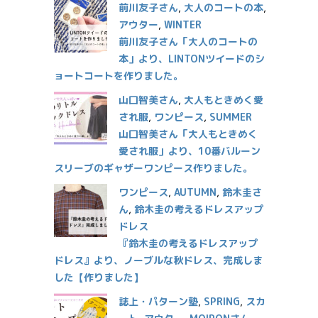
前川友子さん
,
大人のコートの本
,
アウター
,
WINTER
前川友子さん「大人のコートの
本」より、LINTONツイードのシ
ョートコートを作りました。
山口智美さん
,
大人もときめく愛
され服
,
ワンピース
,
SUMMER
山口智美さん「大人もときめく
愛され服」より、10番バルーン
スリーブのギャザーワンピース作りました。
ワンピース
,
AUTUMN
,
鈴木圭さ
ん
,
鈴木圭の考えるドレスアップ
ドレス
『鈴木圭の考えるドレスアップ
ドレス』より、ノーブルな秋ドレス、完成しま
した【作りました】
誌上・パターン塾
,
SPRING
,
スカ