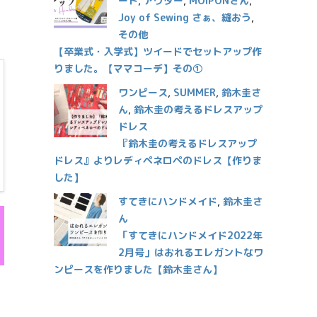
ート
,
アウター
,
MOIPONさん
,
Joy of Sewing さぁ、縫おう
,
その他
【卒業式・入学式】ツイードでセットアップ作
りました。【ママコーデ】その①
ワンピース
,
SUMMER
,
鈴木圭さ
ん
,
鈴木圭の考えるドレスアップ
ドレス
『鈴木圭の考えるドレスアップ
ドレス』よりレディペネロペのドレス【作りま
した】
すてきにハンドメイド
,
鈴木圭さ
ん
「すてきにハンドメイド2022年
2月号」はおれるエレガントなワ
ンピースを作りました【鈴木圭さん】