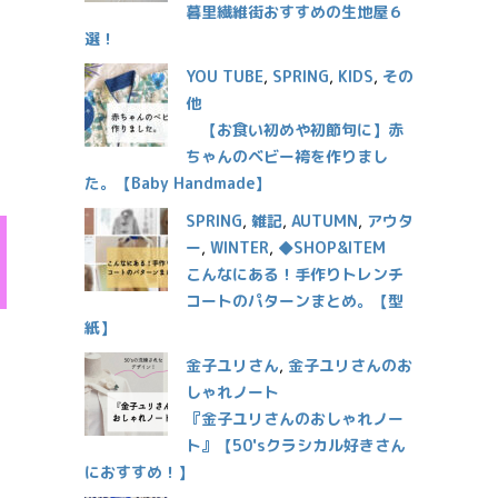
暮里繊維街おすすめの生地屋６
選！
YOU TUBE
,
SPRING
,
KIDS
,
その
他
【お食い初めや初節句に】赤
ちゃんのベビー袴を作りまし
た。【Baby Handmade】
SPRING
,
雑記
,
AUTUMN
,
アウタ
ー
,
WINTER
,
◆SHOP&ITEM
こんなにある！手作りトレンチ
コートのパターンまとめ。【型
紙】
金子ユリさん
,
金子ユリさんのお
しゃれノート
『金子ユリさんのおしゃれノー
ト』【50'sクラシカル好きさん
におすすめ！】