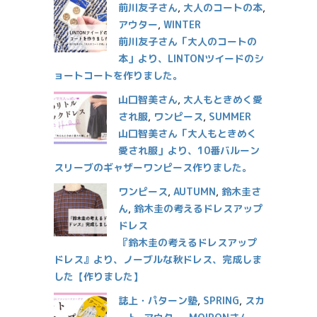
前川友子さん
,
大人のコートの本
,
アウター
,
WINTER
前川友子さん「大人のコートの
本」より、LINTONツイードのシ
ョートコートを作りました。
山口智美さん
,
大人もときめく愛
され服
,
ワンピース
,
SUMMER
山口智美さん「大人もときめく
愛され服」より、10番バルーン
スリーブのギャザーワンピース作りました。
ワンピース
,
AUTUMN
,
鈴木圭さ
ん
,
鈴木圭の考えるドレスアップ
ドレス
『鈴木圭の考えるドレスアップ
ドレス』より、ノーブルな秋ドレス、完成しま
した【作りました】
誌上・パターン塾
,
SPRING
,
スカ