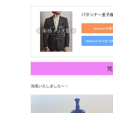
パタンナー金子
Amazonで見
Yahoo!ショッピン
完
完成いたしました〜！