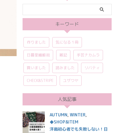
キーワード
作りました
気になる１冊
日暮里繊維街
雑記
手芸ナカムラ
買いました
読みました
リバティ
CHECK&STRIPE
ユザワヤ
人気記事
AUTUMN
,
WINTER
,
◆SHOP&ITEM
洋裁初心者でも失敗しない！日