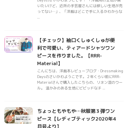
いたいけど、近所の手芸屋さんには欲しい生地が売
ってない…」、「洋裁はどこで手に入るかわからな
...
【チェック】袖口くしゅくしゅが便
利で可愛い、ティアードシャツワン
ピースを作りました。【RRR-
Material】
こんにちは、洋裁本レビューブログ・Dressmaking
Daysのさいかわようこです。２年くらい前にRRR-
Materialさんで購入したこちらの、リネン混のウー
ル。 温かみのある生地にビビッドなチ ...
ちょっともやもや…秋服第３弾ワン
ピース【レディブティック2020年4
月号より】