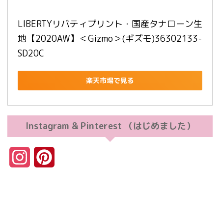
LIBERTYリバティプリント・国産タナローン生
地【2020AW】＜Gizmo＞(ギズモ)36302133-
SD20C
楽天市場で見る
Instagram & Pinterest （はじめました）
I
P
n
i
s
n
t
t