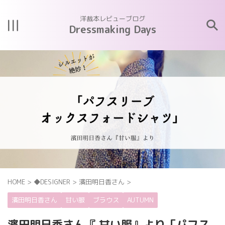
洋裁本レビューブログ
Dressmaking Days
HOME
>
◆DESIGNER
>
濱田明日香さん
>
濱田明日香さん
甘い服
ブラウス
AUTUMN
濱田明日香さん『 甘い服』より「パフス