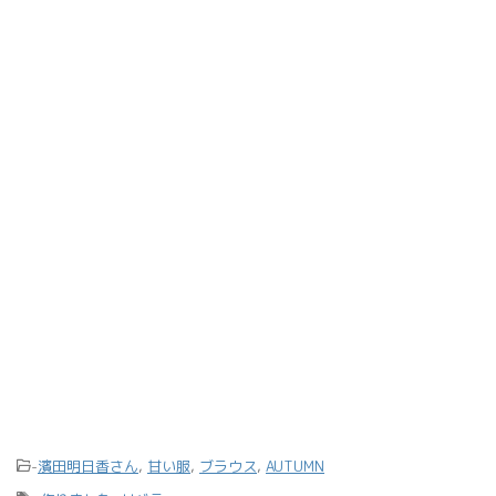
a
e
g
r
r
e
a
s
m
t
-
濱田明日香さん
,
甘い服
,
ブラウス
,
AUTUMN