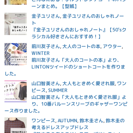
ーンまとめ。【型紙】
金子ユリさん
,
金子ユリさんのおしゃれノー
ト
『金子ユリさんのおしゃれノート』【50'sク
ラシカル好きさんにおすすめ！】
前川友子さん
,
大人のコートの本
,
アウター
,
WINTER
前川友子さん「大人のコートの本」より、
LINTONツイードのショートコートを作りま
した。
山口智美さん
,
大人もときめく愛され服
,
ワン
ピース
,
SUMMER
山口智美さん「大人もときめく愛され服」よ
り、10番バルーンスリーブのギャザーワンピ
ース作りました。
ワンピース
,
AUTUMN
,
鈴木圭さん
,
鈴木圭の
考えるドレスアップドレス