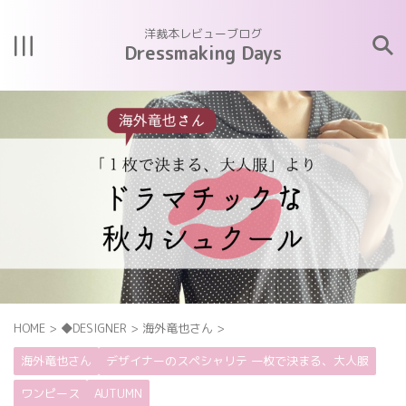
洋裁本レビューブログ
Dressmaking Days
HOME
>
◆DESIGNER
>
海外竜也さん
>
海外竜也さん
デザイナーのスペシャリテ 一枚で決まる、大人服
ワンピース
AUTUMN