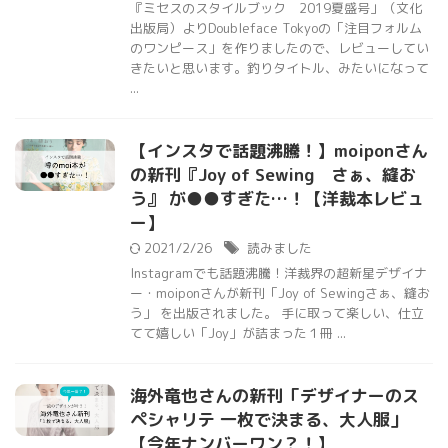
『ミセスのスタイルブック 2019夏盛号」（文化
出版局）よりDoubleface Tokyoの「注目フォルム
のワンピース」を作りましたので、レビューしてい
きたいと思います。釣りタイトル、みたいになって
...
【インスタで話題沸騰！】moiponさん
の新刊『Joy of Sewing さぁ、縫お
う』 が●●すぎた…！【洋裁本レビュ
ー】
2021/2/26
読みました
Instagramでも話題沸騰！洋裁界の超新星デザイナ
ー・moiponさんが新刊「Joy of Sewingさぁ、縫お
う」 を出版されました。 手に取って楽しい、仕立
てて嬉しい「Joy」が詰まった１冊 ...
海外竜也さんの新刊「デザイナーのス
ペシャリテ 一枚で決まる、大人服」
【今年ナンバーワン？！】