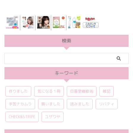
検索
キーワード
作りました
気になる１冊
日暮里繊維街
雑記
手芸ナカムラ
買いました
読みました
リバティ
CHECK&STRIPE
ユザワヤ