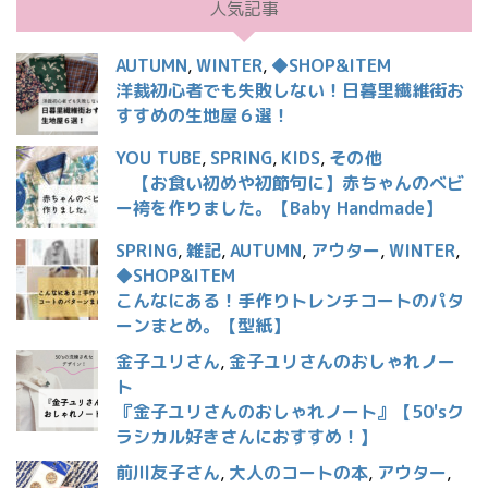
人気記事
AUTUMN
,
WINTER
,
◆SHOP&ITEM
洋裁初心者でも失敗しない！日暮里繊維街お
すすめの生地屋６選！
YOU TUBE
,
SPRING
,
KIDS
,
その他
【お食い初めや初節句に】赤ちゃんのベビ
ー袴を作りました。【Baby Handmade】
SPRING
,
雑記
,
AUTUMN
,
アウター
,
WINTER
,
◆SHOP&ITEM
こんなにある！手作りトレンチコートのパタ
ーンまとめ。【型紙】
金子ユリさん
,
金子ユリさんのおしゃれノー
ト
『金子ユリさんのおしゃれノート』【50'sク
ラシカル好きさんにおすすめ！】
前川友子さん
,
大人のコートの本
,
アウター
,