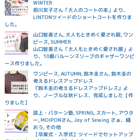
WINTER
前川友子さん「大人のコートの本」より、
LINTONツイードのショートコートを作りま
した。
山口智美さん
,
大人もときめく愛され服
,
ワン
ピース
,
SUMMER
山口智美さん「大人もときめく愛され服」よ
り、10番バルーンスリーブのギャザーワンピ
ース作りました。
ワンピース
,
AUTUMN
,
鈴木圭さん
,
鈴木圭の
考えるドレスアップドレス
『鈴木圭の考えるドレスアップドレス』よ
り、ノーブルな秋ドレス、完成しました【作
りました】
誌上・パターン塾
,
SPRING
,
スカート
,
アウタ
ー
,
MOIPONさん
,
Joy of Sewing さぁ、縫
おう
,
その他
【卒業式・入学式】ツイードでセットアップ