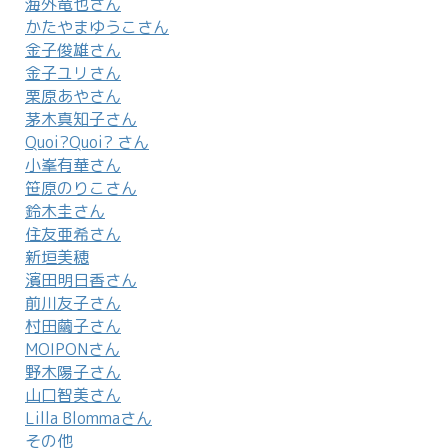
海外竜也さん
かたやまゆうこさん
金子俊雄さん
金子ユリさん
栗原あやさん
茅木真知子さん
Quoi?Quoi? さん
小峯有華さん
笹原のりこさん
鈴木圭さん
住友亜希さん
新垣美穂
濱田明日香さん
前川友子さん
村田繭子さん
MOIPONさん
野木陽子さん
山口智美さん
Lilla Blommaさん
その他