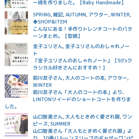
ー袴を作りました。【Baby Handmade】
SPRING
,
雑記
,
AUTUMN
,
アウター
,
WINTER
,
◆SHOP&ITEM
こんなにある！手作りトレンチコートのパタ
ーンまとめ。【型紙】
金子ユリさん
,
金子ユリさんのおしゃれノー
ト
『金子ユリさんのおしゃれノート』【50'sク
ラシカル好きさんにおすすめ！】
前川友子さん
,
大人のコートの本
,
アウター
,
WINTER
前川友子さん「大人のコートの本」より、
LINTONツイードのショートコートを作りま
した。
山口智美さん
,
大人もときめく愛され服
,
ワン
ピース
,
SUMMER
山口智美さん「大人もときめく愛され服」よ
り、10番バルーンスリーブのギャザーワンピ