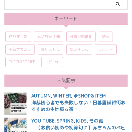
キーワード
作りました
気になる１冊
日暮里繊維街
雑記
手芸ナカムラ
買いました
読みました
リバティ
CHECK&STRIPE
ユザワヤ
人気記事
AUTUMN
,
WINTER
,
◆SHOP&ITEM
洋裁初心者でも失敗しない！日暮里繊維街お
すすめの生地屋６選！
YOU TUBE
,
SPRING
,
KIDS
,
その他
【お食い初めや初節句に】赤ちゃんのベビ