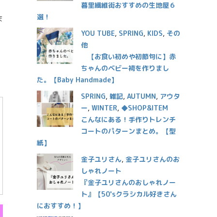
暮里繊維街おすすめの生地屋６
選！
ま
YOU TUBE
,
SPRING
,
KIDS
,
その
他
【お食い初めや初節句に】赤
ちゃんのベビー袴を作りまし
た。【Baby Handmade】
SPRING
,
雑記
,
AUTUMN
,
アウタ
ー
,
WINTER
,
◆SHOP&ITEM
こんなにある！手作りトレンチ
コートのパターンまとめ。【型
紙】
金子ユリさん
,
金子ユリさんのお
しゃれノート
『金子ユリさんのおしゃれノー
ト』【50'sクラシカル好きさん
におすすめ！】