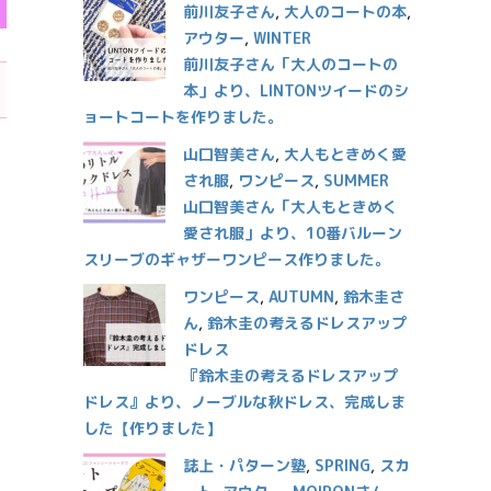
前川友子さん
,
大人のコートの本
,
アウター
,
WINTER
前川友子さん「大人のコートの
本」より、LINTONツイードのシ
ョートコートを作りました。
山口智美さん
,
大人もときめく愛
され服
,
ワンピース
,
SUMMER
山口智美さん「大人もときめく
愛され服」より、10番バルーン
スリーブのギャザーワンピース作りました。
ワンピース
,
AUTUMN
,
鈴木圭さ
ん
,
鈴木圭の考えるドレスアップ
ドレス
『鈴木圭の考えるドレスアップ
ドレス』より、ノーブルな秋ドレス、完成しま
した【作りました】
誌上・パターン塾
,
SPRING
,
スカ