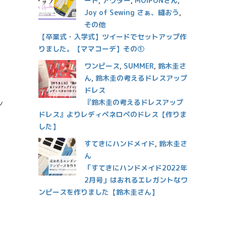
ート
,
アウター
,
MOIPONさん
,
Joy of Sewing さぁ、縫おう
,
その他
【卒業式・入学式】ツイードでセットアップ作
りました。【ママコーデ】その①
ワンピース
,
SUMMER
,
鈴木圭さ
ん
,
鈴木圭の考えるドレスアップ
ドレス
『鈴木圭の考えるドレスアップ
ン
ドレス』よりレディペネロペのドレス【作りま
した】
すてきにハンドメイド
,
鈴木圭さ
ん
「すてきにハンドメイド2022年
2月号」はおれるエレガントなワ
ンピースを作りました【鈴木圭さん】