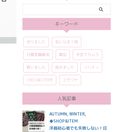
キーワード
作りました
気になる１冊
日暮里繊維街
雑記
手芸ナカムラ
買いました
読みました
リバティ
ま
CHECK&STRIPE
ユザワヤ
人気記事
AUTUMN
,
WINTER
,
◆SHOP&ITEM
洋裁初心者でも失敗しない！日