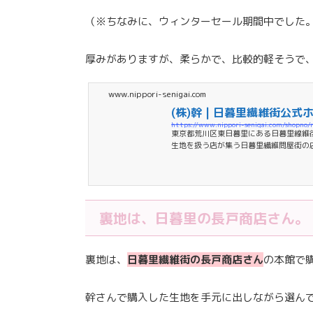
（※ちなみに、ウィンターセール期間中でした
厚みがありますが、柔らかで、比較的軽そうで
www.nippori-senigai.com
(株)幹 | 日暮里繊維街公式
https://www.nippori-senigai.com/shopno/
東京都荒川区東日暮里にある日暮里線維
生地を扱う店が集う日暮里繊維問屋街の
情報等様々な情報をお届けします。
裏地は、日暮里の長戸商店さん。
裏地は、
日暮里繊維街の長戸商店さん
の本館で
幹さんで購入した生地を手元に出しながら選ん