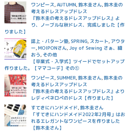
ワンピース
,
AUTUMN
,
鈴木圭さん
,
鈴木圭の
考えるドレスアップドレス
『鈴木圭の考えるドレスアップドレス』よ
り、ノーブルな秋ドレス、完成しました【作
りました】
誌上・パターン塾
,
SPRING
,
スカート
,
アウタ
ー
,
MOIPONさん
,
Joy of Sewing さぁ、縫
おう
,
その他
【卒業式・入学式】ツイードでセットアップ
作りました。【ママコーデ】その①
ワンピース
,
SUMMER
,
鈴木圭さん
,
鈴木圭の
考えるドレスアップドレス
『鈴木圭の考えるドレスアップドレス』より
レディペネロペのドレス【作りました】
すてきにハンドメイド
,
鈴木圭さん
「すてきにハンドメイド2022年2月号」はお
れるエレガントなワンピースを作りました
【鈴木圭さん】