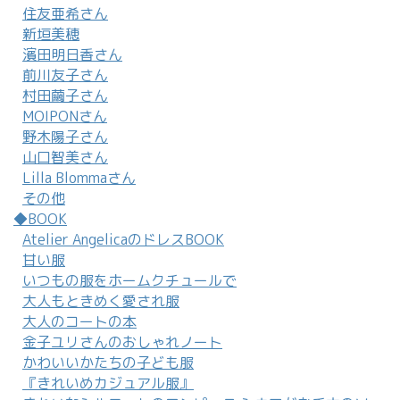
住友亜希さん
新垣美穂
濱田明日香さん
前川友子さん
村田繭子さん
MOIPONさん
野木陽子さん
山口智美さん
Lilla Blommaさん
その他
◆BOOK
Atelier AngelicaのドレスBOOK
甘い服
いつもの服をホームクチュールで
大人もときめく愛され服
大人のコートの本
金子ユリさんのおしゃれノート
かわいいかたちの子ども服
『きれいめカジュアル服』