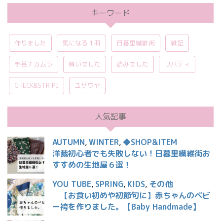
キーワード
作りました
気になる１冊
日暮里繊維街
雑記
手芸ナカムラ
買いました
読みました
リバティ
CHECK&STRIPE
ユザワヤ
人気記事
AUTUMN
,
WINTER
,
◆SHOP&ITEM
洋裁初心者でも失敗しない！日暮里繊維街お
すすめの生地屋６選！
YOU TUBE
,
SPRING
,
KIDS
,
その他
【お食い初めや初節句に】赤ちゃんのベビ
ー袴を作りました。【Baby Handmade】