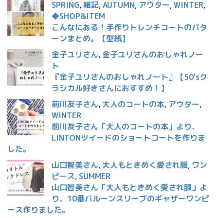
SPRING
,
雑記
,
AUTUMN
,
アウター
,
WINTER
,
◆SHOP&ITEM
こんなにある！手作りトレンチコートのパタ
ーンまとめ。【型紙】
金子ユリさん
,
金子ユリさんのおしゃれノー
ト
『金子ユリさんのおしゃれノート』【50'sク
ラシカル好きさんにおすすめ！】
前川友子さん
,
大人のコートの本
,
アウター
,
WINTER
前川友子さん「大人のコートの本」より、
LINTONツイードのショートコートを作りま
した。
山口智美さん
,
大人もときめく愛され服
,
ワン
ピース
,
SUMMER
山口智美さん「大人もときめく愛され服」よ
り、10番バルーンスリーブのギャザーワンピ
ース作りました。