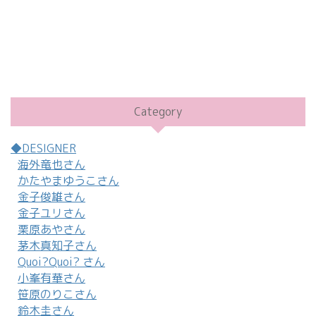
Category
◆DESIGNER
海外竜也さん
かたやまゆうこさん
金子俊雄さん
金子ユリさん
栗原あやさん
茅木真知子さん
Quoi?Quoi? さん
小峯有華さん
笹原のりこさん
鈴木圭さん