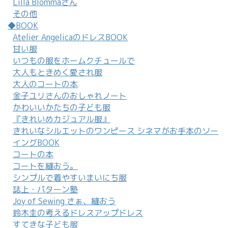
Lilla Blommaさん
その他
◆BOOK
Atelier AngelicaのドレスBOOK
甘い服
いつもの服をホームクチュールで
大人もときめく愛され服
大人のコートの本
金子ユリさんのおしゃれノート
かわいいかたちの子ども服
『きれいめカジュアル服』
きれいなシルエットのワンピース シネマがお手本のソー
イングBOOK
コートの本
コートを縫おう。
シンプルで着やすいまいにち服
誌上・パターン塾
Joy of Sewing さぁ、縫おう
鈴木圭の考えるドレスアップドレス
すてきな子ども服