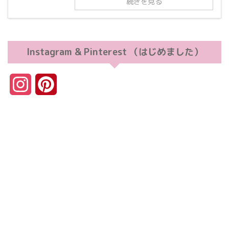
続きを見る
Instagram & Pinterest （はじめました）
I
P
n
i
s
n
t
t
a
e
g
r
r
e