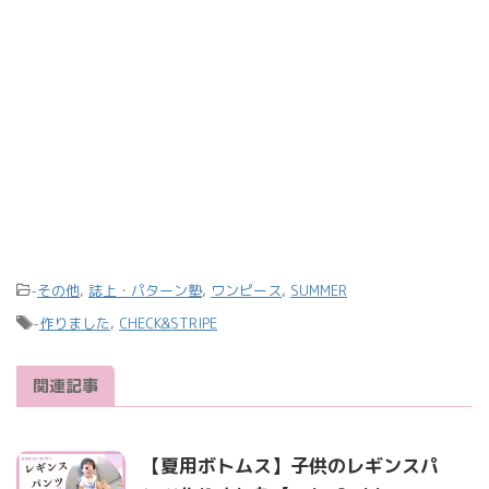
a
s
m
t
-
その他
,
誌上・パターン塾
,
ワンピース
,
SUMMER
-
作りました
,
CHECK&STRIPE
関連記事
【夏用ボトムス】子供のレギンスパ