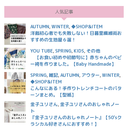
人気記事
AUTUMN
,
WINTER
,
◆SHOP&ITEM
洋裁初心者でも失敗しない！日暮里繊維街お
すすめの生地屋６選！
YOU TUBE
,
SPRING
,
KIDS
,
その他
【お食い初めや初節句に】赤ちゃんのベビ
ー袴を作りました。【Baby Handmade】
SPRING
,
雑記
,
AUTUMN
,
アウター
,
WINTER
,
◆SHOP&ITEM
こんなにある！手作りトレンチコートのパタ
ーンまとめ。【型紙】
金子ユリさん
,
金子ユリさんのおしゃれノー
ト
『金子ユリさんのおしゃれノート』【50'sク
ラシカル好きさんにおすすめ！】