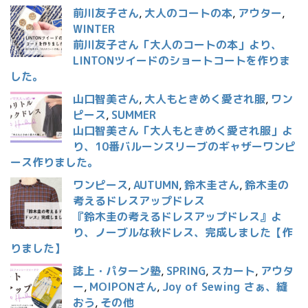
前川友子さん
,
大人のコートの本
,
アウター
,
WINTER
前川友子さん「大人のコートの本」より、
LINTONツイードのショートコートを作りま
した。
山口智美さん
,
大人もときめく愛され服
,
ワン
ピース
,
SUMMER
山口智美さん「大人もときめく愛され服」よ
り、10番バルーンスリーブのギャザーワンピ
ース作りました。
ワンピース
,
AUTUMN
,
鈴木圭さん
,
鈴木圭の
考えるドレスアップドレス
『鈴木圭の考えるドレスアップドレス』よ
り、ノーブルな秋ドレス、完成しました【作
りました】
誌上・パターン塾
,
SPRING
,
スカート
,
アウタ
ー
,
MOIPONさん
,
Joy of Sewing さぁ、縫
おう
,
その他