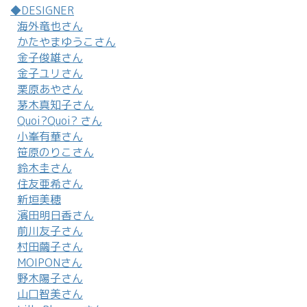
◆DESIGNER
海外竜也さん
かたやまゆうこさん
金子俊雄さん
金子ユリさん
栗原あやさん
茅木真知子さん
Quoi?Quoi? さん
小峯有華さん
笹原のりこさん
鈴木圭さん
住友亜希さん
新垣美穂
濱田明日香さん
前川友子さん
村田繭子さん
MOIPONさん
野木陽子さん
山口智美さん