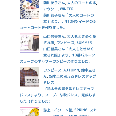
前川友子さん
,
大人のコートの本
,
アウター
,
WINTER
前川友子さん「大人のコートの
本」より、LINTONツイードのシ
ョートコートを作りました。
山口智美さん
,
大人もときめく愛
され服
,
ワンピース
,
SUMMER
山口智美さん「大人もときめく
愛され服」より、10番バルーン
スリーブのギャザーワンピース作りました。
ワンピース
,
AUTUMN
,
鈴木圭さ
ん
,
鈴木圭の考えるドレスアップ
ドレス
『鈴木圭の考えるドレスアップ
ドレス』より、ノーブルな秋ドレス、完成しま
した【作りました】
誌上・パターン塾
,
SPRING
,
スカ