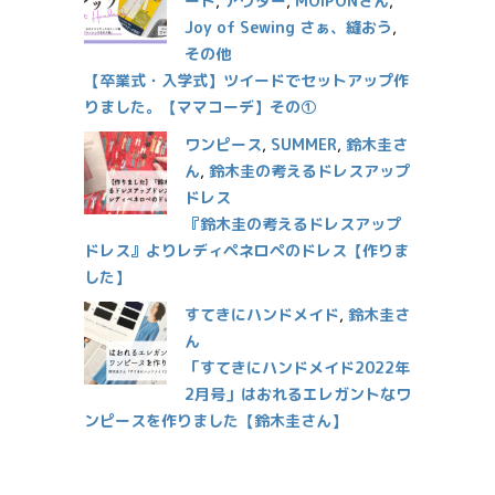
ート
,
アウター
,
MOIPONさん
,
Joy of Sewing さぁ、縫おう
,
その他
【卒業式・入学式】ツイードでセットアップ作
りました。【ママコーデ】その①
ワンピース
,
SUMMER
,
鈴木圭さ
ん
,
鈴木圭の考えるドレスアップ
ドレス
『鈴木圭の考えるドレスアップ
ドレス』よりレディペネロペのドレス【作りま
した】
すてきにハンドメイド
,
鈴木圭さ
ん
「すてきにハンドメイド2022年
2月号」はおれるエレガントなワ
ンピースを作りました【鈴木圭さん】