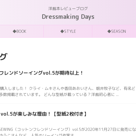
洋裁本レビューブログ
Dressmaking Days
◆BOOK
◆STYLE
◆SEASON
グ
レンドソーイングvol.5が期待以上！
5を購入しました！ クライ・ムキさんや香田あおいさん、朝井牧子など、有名ど
数掲載されています。 どんな型紙が載っている？洋裁初心者に ...
vol.5が楽しみな理由！【型紙2枚付き】
D SEWING（コットンフレンドソーイング）vol.5が2020年11月27日に発売にな
うこさんなど、人気のソーイング作家さ ...