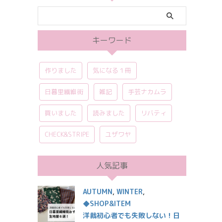
キーワード
作りました
気になる１冊
日暮里繊維街
雑記
手芸ナカムラ
買いました
読みました
リバティ
CHECK&STRIPE
ユザワヤ
人気記事
AUTUMN
,
WINTER
,
◆SHOP&ITEM
洋裁初心者でも失敗しない！日