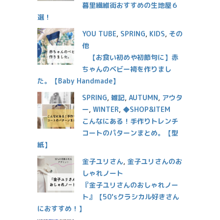
暮里繊維街おすすめの生地屋６
選！
YOU TUBE
,
SPRING
,
KIDS
,
その
他
【お食い初めや初節句に】赤
ちゃんのベビー袴を作りまし
た。【Baby Handmade】
SPRING
,
雑記
,
AUTUMN
,
アウタ
ー
,
WINTER
,
◆SHOP&ITEM
こんなにある！手作りトレンチ
コートのパターンまとめ。【型
紙】
金子ユリさん
,
金子ユリさんのお
しゃれノート
『金子ユリさんのおしゃれノー
ト』【50'sクラシカル好きさん
におすすめ！】